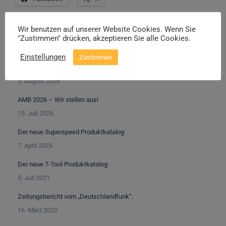
Wir benutzen auf unserer Website Cookies. Wenn Sie
"Zustimmen" drücken, akzeptieren Sie alle Cookies.
NEUIGKEITEN
Einstellungen
Zustimmen
NEU – WIBROGUARD
5. August 2026
AMB 2026 – Wir stellen aus!
15. Juli 2026
Der neue Superspeed Produktkatalog
7. April 2025
Der neue T-Tool Produktkatalog
5. Juli 2021
Zeitungsbericht vom „Deutschlandfunk“.
16. März 2020