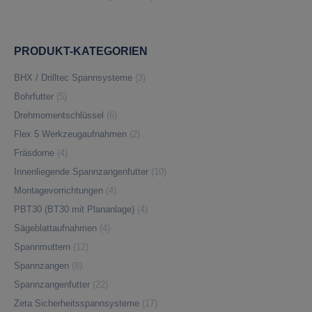
PRODUKT-KATEGORIEN
BHX / Drilltec Spannsysteme
(3)
Bohrfutter
(5)
Drehmomentschlüssel
(6)
Flex 5 Werkzeugaufnahmen
(2)
Fräsdorne
(4)
Innenliegende Spannzangenfutter
(10)
Montagevorrichtungen
(4)
PBT30 (BT30 mit Plananlage)
(4)
Sägeblattaufnahmen
(4)
Spannmuttern
(12)
Spannzangen
(8)
Spannzangenfutter
(22)
Zeta Sicherheitsspannsysteme
(17)