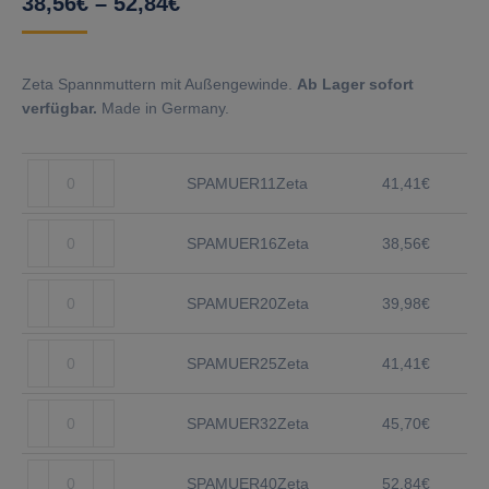
38,56
€
–
52,84
€
Zeta Spannmuttern mit Außengewinde.
Ab Lager sofort
verfügbar.
Made in Germany.
SPAMUER11Zeta
SPAMUER11Zeta
41,41
€
Menge
SPAMUER16Zeta
SPAMUER16Zeta
38,56
€
Menge
SPAMUER20Zeta
SPAMUER20Zeta
39,98
€
Menge
SPAMUER25Zeta
SPAMUER25Zeta
41,41
€
Menge
SPAMUER32Zeta
SPAMUER32Zeta
45,70
€
Menge
SPAMUER40Zeta
SPAMUER40Zeta
52,84
€