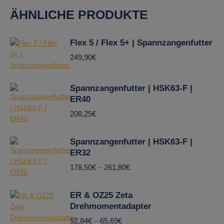
ÄHNLICHE PRODUKTE
Flex 5 / Flex 5+ | Spannzangenfutter
249,90
€
Spannzangenfutter | HSK63-F |
ER40
208,25
€
Spannzangenfutter | HSK63-F |
ER32
178,50
€
–
261,80
€
ER & OZ25 Zeta
Drehmomentadapter
52,84
€
–
65,69
€