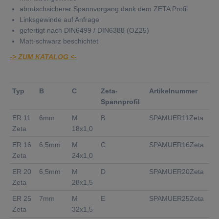
abrutschsicherer Spannvorgang dank dem ZETA Profil
Linksgewinde auf Anfrage
gefertigt nach DIN6499 / DIN6388 (OZ25)
Matt-schwarz beschichtet
-> ZUM KATALOG <-
Typ
B
C
Zeta-
Artikelnummer
Spannprofil
ER 11
6mm
M
B
SPAMUER11Zeta
Zeta
18x1,0
ER 16
6,5mm
M
C
SPAMUER16Zeta
Zeta
24x1,0
ER 20
6,5mm
M
D
SPAMUER20Zeta
Zeta
28x1,5
ER 25
7mm
M
E
SPAMUER25Zeta
Zeta
32x1,5