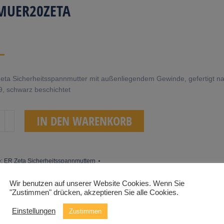
MUER20ZETA
eta Sicherheitsspannmutter mit außenliegendem Gewinde, gefertigt n
, schwarz beschichtet
R20Zeta
IN DEN WARENKORB
e:
ER Zeta Sicherheitsspannmuttern
Wir benutzen auf unserer Website Cookies. Wenn Sie
"Zustimmen" drücken, akzeptieren Sie alle Cookies.
Einstellungen
Zustimmen