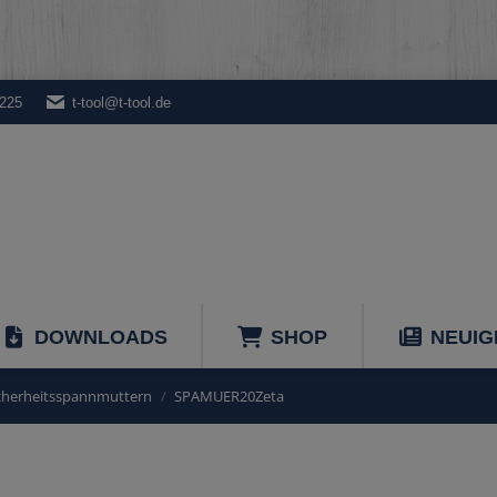
9225
t-tool@t-tool.de
DOWNLOADS
SHOP
NEUIG
icherheitsspannmuttern
SPAMUER20Zeta