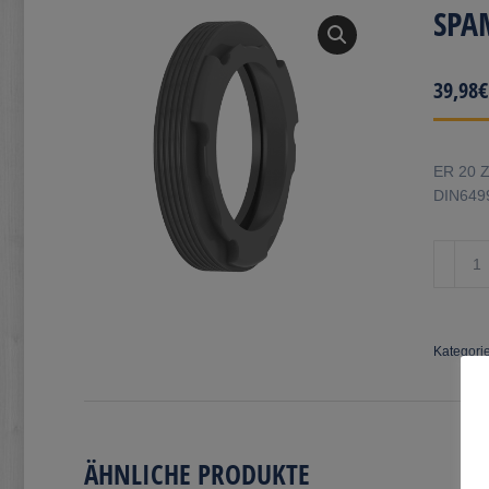
SPA
39,98
€
ER 20 Z
DIN6499
SPAMUE
Menge
Kategori
ÄHNLICHE PRODUKTE