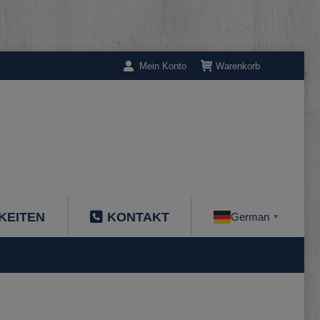
Mein Konto
Warenkorb
KEITEN
KONTAKT
German
▼
SPAMUER20ZETA