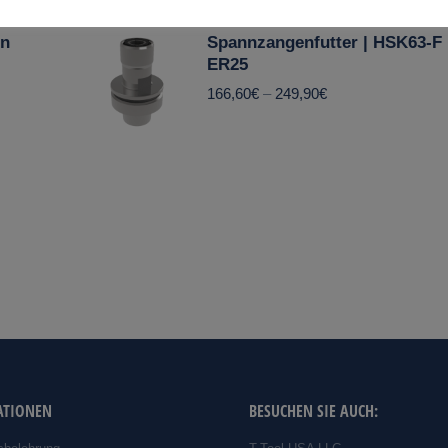
rn
Spannzangenfutter | HSK63-F 
ER25
166,60
€
–
249,90
€
ATIONEN
BESUCHEN SIE AUCH: